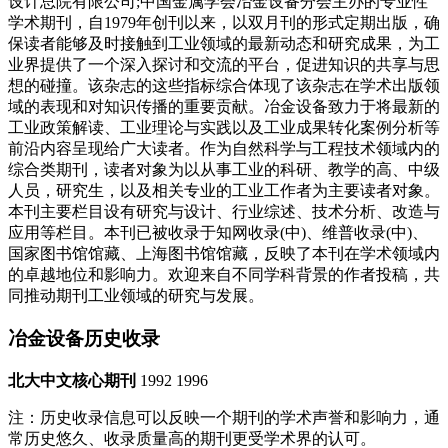
设计总院有限公司;中国金属学会冶金设备分会主办的专业性
学术期刊，自1979年创刊以来，以双月刊的形式定期出版，确
保读者能够及时接触到工业领域的最新动态和研究成果，为工
业界提供了一个深入探讨和交流的平台，促进知识的共享与思
想的碰撞。该杂志的这些指标综合体现了该杂志在学术出版领
域的表现和对知识传播的重要贡献。冶金设备致力于将最新的
工业政策解读、工业理论与实践以及工业成果转化案例分析等
前沿内容呈现给广大读者。作为自然科学与工程技术领域内的
综合类期刊，读者对象为以从事工业的科研、教学的高、中级
人员，研究生，以及相关专业的工业工作者为主要读者对象。
本刊主要栏目设有研究与设计、行业综述、技术分析、改造与
应用等栏目。本刊已被收录于知网收录(中)、维普收录(中)、
国家图书馆馆藏、上海图书馆馆藏，反映了本刊在学术领域内
的卓越地位和影响力。欢迎来自不同学科背景的作者投稿，共
同推动期刊工业领域的研究与发展。
冶金设备历史收录
北大中文核心期刊
1992
1996
注：历史收录信息可以反映一个期刊的学术声誉和影响力，通
常历史悠久、收录质量高的期刊更受学术界的认可。