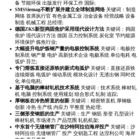
备 节能环保 出版发行 环保工作 国际;
SMSSiemag不断扩展并建立全球制造网络
关键词：制造
网络 首席执行官 有色金属工业 冶金设备 经营战略 设备
制造 机械工程 总经理;
德国ZKS新型捣固焦炉采用现代设计方法
关键词：捣固
焦炉 现代设计方法 德国 压力控制系统 炭化室 节约能源
环境保护 炼焦行业;
大幅提升电炉炼钢产量的电极控制系统
关键词：电极控
制系统 钢产量 电炉 高新技术企业 电极系统 单位电耗 电
弧炉 芬兰;
专门熔炼直接还原铁的新式电弧炉
关键词：直接还原铁
连续熔炼 电弧炉 倾动系统 模块化设计 无渣出钢 同时优
化 单位电耗;
基于电脑的棒材轧机技术系统
关键词：技术系统 棒材轧
机 电脑 控制系统 使用规划 组合形式 轧制 追踪;
厚钢板在冷热矫直的创新
关键词：精密矫直机 厚钢板
创新 冷热 生产线 内应力 平整度 热处理;
三侧形变钢筋的生产
关键词：生产 钢筋 形变 孔型设计
棒材轧机 市场潜力 产品范围 轧机机架;
中东首个无缝钢管厂在沙特阿拉伯海岸投产
关键词：沙
特阿拉伯 无缝钢管厂 投产 交钥匙工程 达涅利公司 海岸